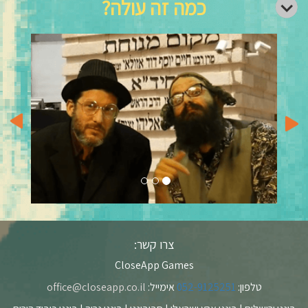
כמה זה עולה?
vious
Next
צרו קשר:
CloseApp Games
טלפון:
052-9125251
אימייל:
office@closeapp.co.il